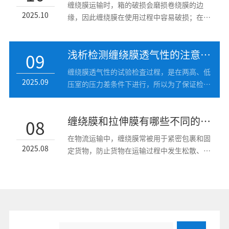
缠绕膜运输时，箱的破损会磨损卷绕膜的边
2025.10
缘，因此缠绕膜在使用过程中容易破损；在打
开盒子的过程中，拉伸缠...
浅析检测缠绕膜透气性的注意事项
09
缠绕膜透气性的试验检査过程，是在两高、低
2025.09
压室的压力差条件下进行，所以为了保证检测
试验数据的准确性，一...
缠绕膜和拉伸膜有哪些不同的应用场景
08
在物流运输中，缠绕膜常被用于紧密包裹和固
2025.08
定货物，防止货物在运输过程中发生松散、倒
塌或变形。 对于大型...