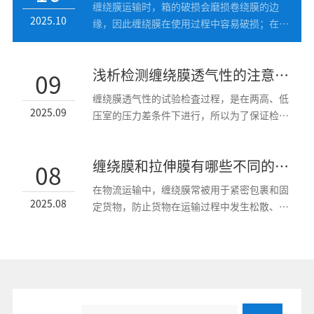
缠绕膜运输时，箱的破损会磨损卷绕膜的边
2025.10
缘，因此缠绕膜在使用过程中容易破损；在打
开盒子的过程中，拉伸缠...
浅析检测缠绕膜透气性的注意事项
09
缠绕膜透气性的试验检査过程，是在两高、低
2025.09
压室的压力差条件下进行，所以为了保证检测
试验数据的准确性，一...
缠绕膜和拉伸膜有哪些不同的应用场景
08
在物流运输中，缠绕膜常被用于紧密包裹和固
2025.08
定货物，防止货物在运输过程中发生松散、倒
塌或变形。 对于大型...