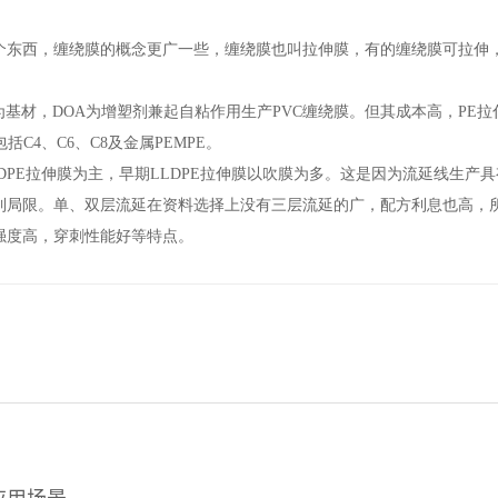
个东西，缠绕膜的概念更广一些，缠绕膜也叫拉伸膜，有的缠绕膜可拉伸
基材，DOA为增塑剂兼起自粘作用生产PVC缠绕膜。但其成本高，PE拉
括C4、C6、C8及金属PEMPE。
PE拉伸膜为主，早期LLDPE拉伸膜以吹膜为多。这是因为
流延线生产具
到局限。单、双层流延在资料选择上没有三层流延的广，配方利息也高，
强度高，穿刺性能好等特点。
应用场景